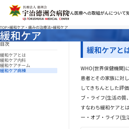
がん医療への取組
がんについて
TOP
緩和ケア・痛みの治療法
緩和ケア
緩和ケア
目次
緩和ケアと
緩和ケアとは
緩和ケア内科
緩和ケアチーム
WHO(世界保健機関
緩和ケア病棟
患者とその家族に対し
してきちんとした評
ブ・ライフ(生活の質
すなわち緩和ケアと
ー・オブ・ライフ(生