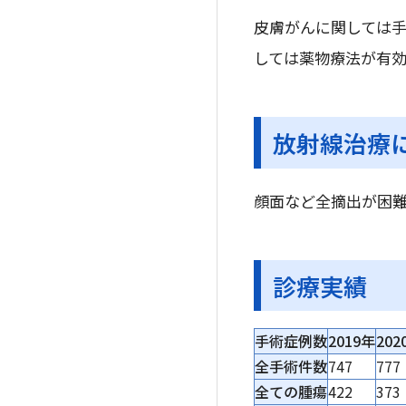
皮膚がんに関しては
しては薬物療法が有効
放射線治療
顔面など全摘出が困
診療実績
手術症例数
2019年
202
全手術件数
747
777
全ての腫瘍
422
373