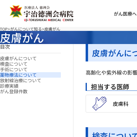
がん医療へ
TOP
がんについて知る
皮膚がん
皮膚がん
目次
皮膚がんに
皮膚がんについて
検査について
手術について
高齢化や紫外線の影
薬物療法について
放射線治療について
担当する医師
診療実績
がん登録件数
皮膚科
検査につい