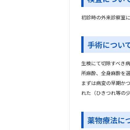
初診時の外来診察室
手術につい
生検にて切除すべき
所麻酔、全身麻酔を
まずは病変の早期か
れた（ひきつれ等の
薬物療法に