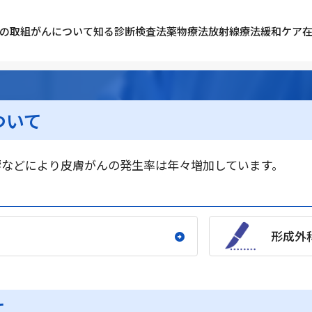
の取組
がんについて知る
診断検査法
薬物療法
放射線療法
緩和ケア
ついて
響などにより皮膚がんの発生率は年々増加しています。
形成外
て