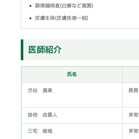
顕微鏡検査(白癬など真菌)
皮膚生検(皮膚疾患一般)
医師紹介
氏名
渋谷 真美
医員
掛地 由貴人
非常
三宅 俊哉
非常