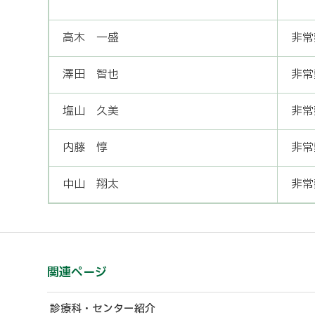
高木 一盛
非常
澤田 智也
非常
塩山 久美
非常
内藤 惇
非常
中山 翔太
非常
関連ページ
診療科・センター紹介