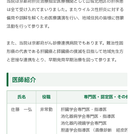
当院は京都府肝炎治療指定医療機関として山城北地区の肝疾患
は全て受け入れてまいりました。またウイルス性肝炎に対する
偏見や誤解を解くため医療講演を行い、地域住民の皆様に啓蒙
活動を行って参ります。
また、当院は京都府がん診療連携病院でもあります。難治性固
形癌の代表である肝臓癌と膵臓癌の撲滅を目指して地域先生方
と密接な連携をとり、早期発見早期治療を図って参ります。
医師紹介
氏名
役職
専門医・認定医・その他
佐藤 一弘
非常勤
肝臓学会専門医・指導医
消化器病学会専門医・指導医
消化器内視鏡学会専門医
胆道学会指導医 （画像診断 経皮的治