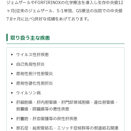
ジェムザールやFORFIRINOXの化学療法を導入し生存中央値12
ヶ月(従来のジェムザール、S-1単独、GS療法の当院での中央値
7.8ヶ月に比べ)良好な成績をあげております。
取り扱う主な疾患
ウイルス性肝疾患
自己免疫性肝炎
原発性胆汁性胆管炎
原発性硬化性胆肝炎
ウイルソン病
肝細胞癌・肝内胆管癌・肝門部領域胆癌・遠位胆管癌・
胆嚢癌・膵臓癌等の悪性疾患
肝囊胞・肝血管腫等の良性肝疾患
胆石症・総胆管結石・ミリッチ症候群等の胆道結石関連