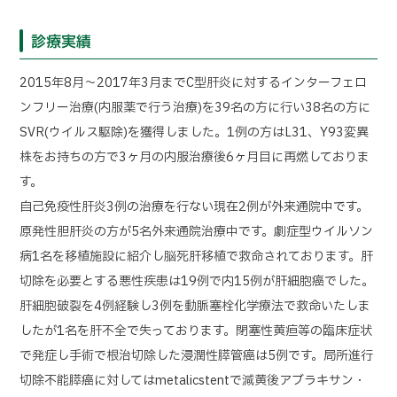
診療実績
2015年8月～2017年3月までC型肝炎に対するインターフェロ
ンフリー治療(内服薬で行う治療)を39名の方に行い38名の方に
SVR(ウイルス駆除)を獲得しました。1例の方はL31、Y93変異
株をお持ちの方で3ヶ月の内服治療後6ヶ月目に再燃しておりま
す。
自己免疫性肝炎3例の治療を行ない現在2例が外来通院中です。
原発性胆肝炎の方が5名外来通院治療中です。劇症型ウイルソン
病1名を移植施設に紹介し脳死肝移植で救命されております。肝
切除を必要とする悪性疾患は19例で内15例が肝細胞癌でした。
肝細胞破裂を4例経験し3例を動脈塞栓化学療法で救命いたしま
したが1名を肝不全で失っております。閉塞性黄疸等の臨床症状
で発症し手術で根治切除した浸潤性膵管癌は5例です。局所進行
切除不能膵癌に対してはmetalicstentで減黄後アブラキサン・