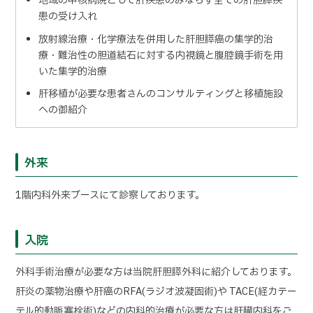
地域の中核病院として肝疾患のみならず全ての肝胆膵疾
患の受け入れ
放射線治療・化学療法を併用した肝胆膵癌の集学的治
療・難治性の胆道結石に対する内視鏡と腹腔鏡手術を用
いた集学的治療
肝移植が必要な患者さんのコンサルティングと移植施設
への御紹介
外来
1階内科外来ブースにて診察しております。
入院
外科手術治療が必要な方は当院肝胆膵外科に紹介しております。
肝炎の薬物治療や肝癌のRFA(ラジオ波凝固術)や TACE(経カテー
テル的動脈塞栓術)などの内科的治療が必要な方は肝臓内科をご