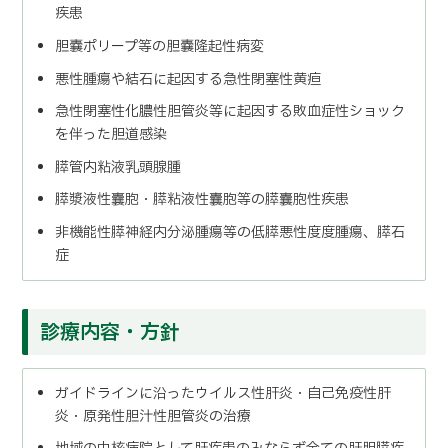
疾患
胆嚢ポリープ等の胆嚢隆起性病変
悪性腫瘍や結石に起因する急性閉塞性黄疸
急性閉塞性化膿性胆管炎等に起因する敗血症性ショック
を伴った胆道感染
膵管内粘液乳頭腺腫
膵漿液性囊胞・膵粘液性囊胞等の膵囊胞性疾患
非機能性膵神経内分泌腫瘍等の低膵悪性度度腫瘍、膵石
症
診療内容・方針
ガイドラインに沿ったウイルス性肝炎・自己免疫性肝
炎・原発性胆汁性胆管炎の治療