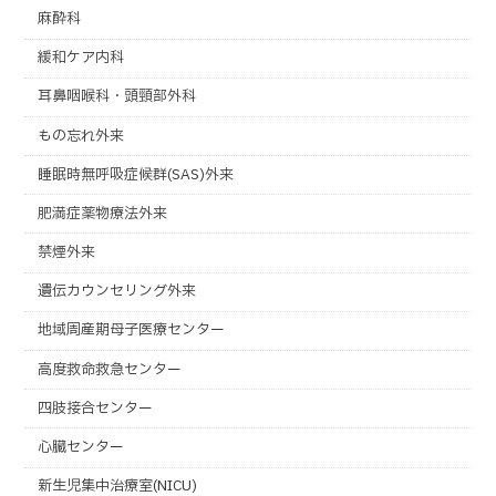
麻酔科
緩和ケア内科
耳鼻咽喉科・頭頸部外科
もの忘れ外来
睡眠時無呼吸症候群(SAS)外来
肥満症薬物療法外来
禁煙外来
遺伝カウンセリング外来
地域周産期母子医療センター
高度救命救急センター
四肢接合センター
心臓センター
新生児集中治療室(NICU)