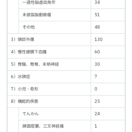
一過性脳虚血発作
34
未破裂脳動脈瘤
51
その他
48
3）頭部外傷
130
4）慢性硬膜下血腫
60
5）脊髄、脊椎、末梢神経
30
6）水頭症
7
7）小児・奇形
0
8）機能的疾患
25
てんかん
24
顔面痙攣、三叉神経痛
1