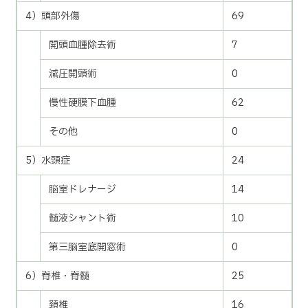
4）頭部外傷
69
開頭血腫除去術
7
減圧開頭術
0
慢性硬膜下血腫
62
その他
0
5）水頭症
24
脳室ドレナージ
14
髄液シャント術
10
第三脳室底開窓術
0
6）脊椎・脊髄
25
頚椎
16