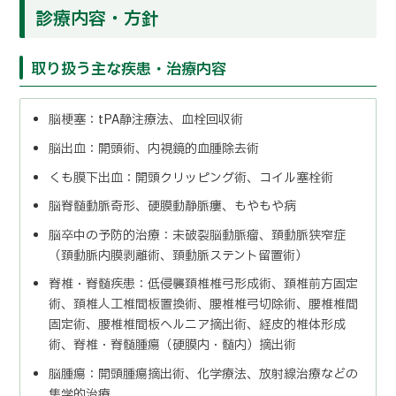
診療内容・方針
取り扱う主な疾患・治療内容
脳梗塞：tPA静注療法、血栓回収術
脳出血：開頭術、内視鏡的血腫除去術
くも膜下出血：開頭クリッピング術、コイル塞栓術
脳脊髄動脈奇形、硬膜動静脈瘻、もやもや病
脳卒中の予防的治療：未破裂脳動脈瘤、頚動脈狭窄症
（頚動脈内膜剥離術、頚動脈ステント留置術）
脊椎・脊髄疾患：低侵襲頚椎椎弓形成術、頚椎前方固定
術、頚椎人工椎間板置換術、腰椎椎弓切除術、腰椎椎間
固定術、腰椎椎間板ヘルニア摘出術、経皮的椎体形成
術、脊椎・脊髄腫瘍（硬膜内・髄内）摘出術
脳腫瘍：開頭腫瘍摘出術、化学療法、放射線治療などの
集学的治療