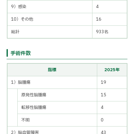
9）感染
4
10）その他
16
総計
933名
手術件数
指標
2025年
1）脳腫瘍
19
原発性脳腫瘍
15
転移性脳腫瘍
4
不明
0
2）脳血管障害
43