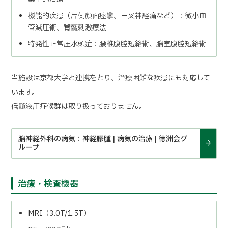
機能的疾患（片側顔面痙攣、三叉神経痛など）：微小血
管減圧術、脊髄刺激療法
特発性正常圧水頭症：腰椎腹腔短絡術、脳室腹腔短絡術
当施設は京都大学と連携をとり、治療困難な疾患にも対応して
います。
低髄液圧症候群は取り扱っておりません。
脳神経外科の病気：神経膠腫 | 病気の治療 | 徳洲会グ
ループ
治療・検査機器
MRI（3.0T/1.5T）