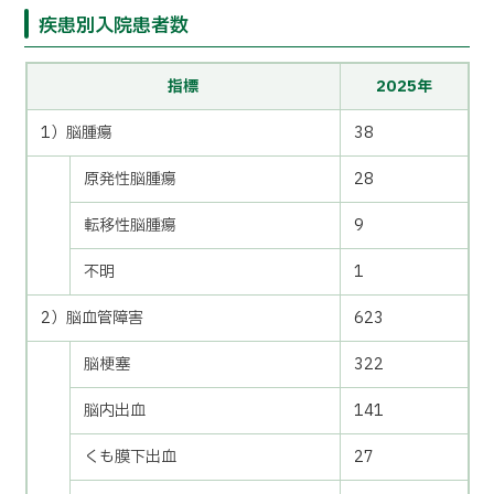
疾患別入院患者数
指標
2025年
1）脳腫瘍
38
原発性脳腫瘍
28
転移性脳腫瘍
9
不明
1
2）脳血管障害
623
脳梗塞
322
脳内出血
141
くも膜下出血
27