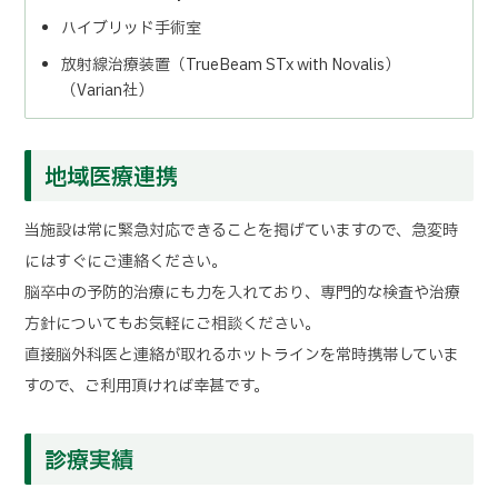
ハイブリッド手術室
放射線治療装置（
TrueBeam STx with Novalis
）
（
Varian
社）
地域医療連携
当施設は常に緊急対応できることを掲げていますので、急変時
にはすぐにご連絡ください。
脳卒中の予防的治療にも力を入れており、専門的な検査や治療
方針についてもお気軽にご相談ください。
直接脳外科医と連絡が取れるホットラインを常時携帯していま
すので、ご利用頂ければ幸甚です。
診療実績