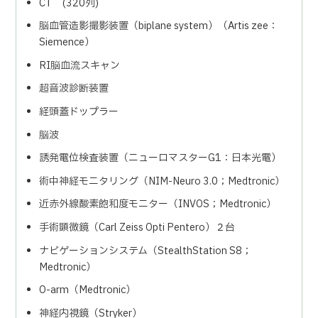
CT (320列)
脳血管造影撮影装置（
biplane system
）（
Artis zee
：
Siemence
）
RI脳血流スキャン
超音波診断装置
経頭蓋ドップラー
脳波
誘発電位検査装置（ニューロマスター
G1
：日本光電）
術中神経モニタリング（
NIM-Neuro 3.0
；
Medtronic
）
近赤外線酸素飽和度モニター（
INVOS
；
Medtronic
）
手術顕微鏡（
Carl Zeiss Opti Pentero
）２台
ナビゲーションシステム（
StealthStation S8
；
Medtronic
）
O-arm
（
Medtronic
）
神経内視鏡（
Stryker
）