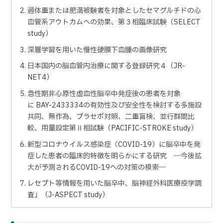
過体重または肥満被験者を対象としたセマグルチドの心
血管系アウ
トカムへの効果、第３相臨床試験（
SELECT
study
）
深層学習を用いた慢性硬膜下血腫の画像研究
日本国内の脳血管内治療に関する登録研究４（
JR-
NET4
）
急性期非心原性虚血性脳卒中発症後の患者を対象
に
BAY-2433334
の有効性及び安全性を検討する多施設
共同
、無作為、プラセボ対照、二重盲検、並行群間比
較、用量設定第Ⅱ
相試験（
PACIFIC-STROKE study
）
新型コロナウイルス感染症（
COVID-19
）
に脳卒中を発
症した患者の臨床的特徴を明らかにする研究 ―今後拡
大が予測される
COVID-19
への対策の模索―
レセプト等情報を用いた脳卒中、脳神経外科医療疫学調
査」（
J-
ASPECT study
）