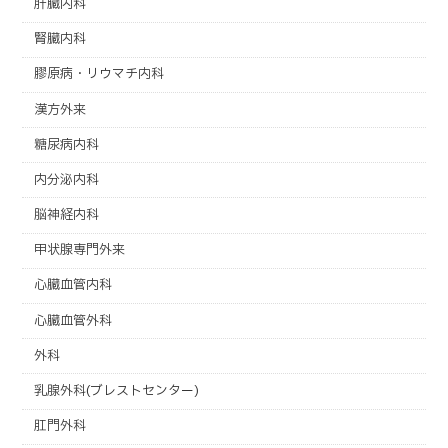
肝臓内科
腎臓内科
膠原病・リウマチ内科
漢方外来
糖尿病内科
内分泌内科
脳神経内科
甲状腺専門外来
心臓血管内科
心臓血管外科
外科
乳腺外科(ブレストセンター)
肛門外科