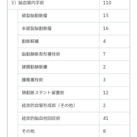
3）脳血管内手術
110
破裂脳動脈瘤
15
未破裂脳動脈瘤
16
動脈解離
4
脳動静脈奇形塞栓術
7
硬膜動静脈瘻
2
腫瘍塞栓術
3
頚動脈ステント留置術
12
経皮的血管形成術（その他）
2
経皮的脳血栓回収術
41
その他
8