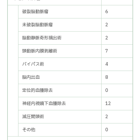
破裂脳動脈瘤
6
未破裂脳動脈瘤
2
脳動静脈奇形摘出術
2
頸動脈内膜剥離術
7
バイパス術
4
脳内出血
8
定位的血腫除去
0
神経内視鏡下血腫除去
12
減圧開頭術
2
その他
0