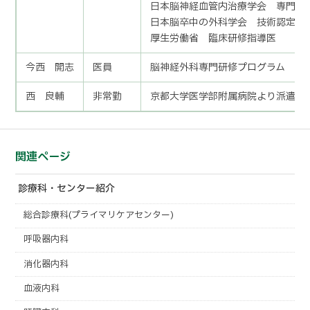
日本脳神経血管内治療学会 専門医
日本脳卒中の外科学会 技術認定医
厚生労働省 臨床研修指導医
今西 開志
医員
脳神経外科専門研修プログラム 専
西 良輔
非常勤
京都大学医学部附属病院より派遣
関連ページ
診療科・センター紹介
総合診療科(プライマリケアセンター)
呼吸器内科
消化器内科
血液内科