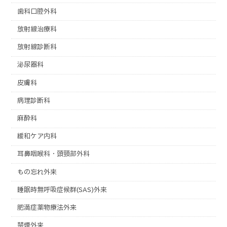
歯科口腔外科
放射線治療科
放射線診断科
泌尿器科
皮膚科
病理診断科
麻酔科
緩和ケア内科
耳鼻咽喉科・頭頸部外科
もの忘れ外来
睡眠時無呼吸症候群(SAS)外来
肥満症薬物療法外来
禁煙外来