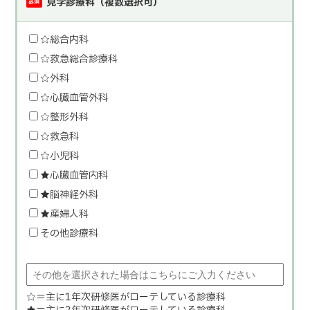
見学診療科（複数選択可）
必須
☆総合内科
☆救急総合診療科
☆外科
☆心臓血管外科
☆整形外科
☆救急科
☆小児科
★心臓血管内科
★脳神経外科
★産婦人科
その他診療科
☆＝主に1年次研修医がローテしている診療科