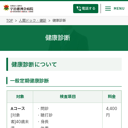
電話する
TOP
人間ドック・健診
健康診断
健康診断
健康診断について
一般定期健康診断
対象
検査項目
料金
Aコース
・問診
4,400
[対象
・聴打診
円
者]40歳未
・身長