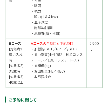
満
・体重
・腹囲
・視力
・聴力(1 & 4 khz)
・血圧測定
・胸部X線撮影
・尿検査(糖・蛋白)
Bコース
Aコースの全項目と下記項目
9,900
[対象者1]
・肝機能(GOT／GPT／γGTP)
円
雇い入れ
・血中脂質(中性脂肪・HLDコレス
時
テロール／LDLコレステロール)
[対象者2]
・血糖値(pg)
35歳時
・貧血検査(Hb／RBC)
[対象者3]
・心電図検査
40歳以上
ご予約に関して