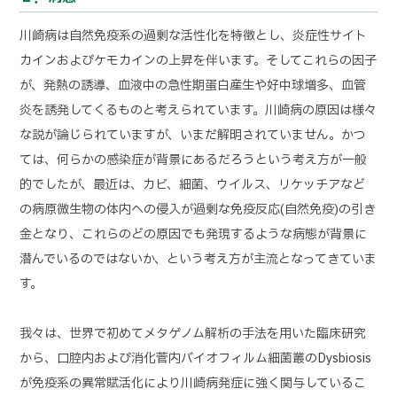
川崎病は自然免疫系の過剰な活性化を特徴とし、炎症性サイト
カインおよびケモカインの上昇を伴います。そしてこれらの因子
が、発熱の誘導、血液中の急性期蛋白産生や好中球増多、血管
炎を誘発してくるものと考えられています。川崎病の原因は様々
な説が論じられていますが、いまだ解明されていません。かつ
ては、何らかの感染症が背景にあるだろうという考え方が一般
的でしたが、最近は、カビ、細菌、ウイルス、リケッチアなど
の病原微生物の体内への侵入が過剰な免疫反応(自然免疫)の引き
金となり、これらのどの原因でも発現するような病態が背景に
潜んでいるのではないか、という考え方が主流となってきていま
す。
我々は、世界で初めてメタゲノム解析の手法を用いた臨床研究
から、口腔内および消化菅内バイオフィルム細菌叢のDysbiosis
が免疫系の異常賦活化により川崎病発症に強く関与しているこ