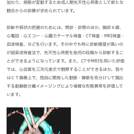
加わり、病態が変動するため成人期先天性心疾患として新たな
観点からの診療が求められています。
診断や病状の把握のためには、問診・診察のほか、胸部Ｘ線、
心電図・心エコー・心臓カテーテル検査・CT検査・MRI検査・
血液検査、などを行います。その中でも特に診断精度が高いの
が超音波検査法で、先天性心疾患を胎児の段階から診断するこ
とができるようになっています。また、CTやMRIを用いた評価
では、心血管を三次元表示で観察することができるほか、我々
はＣＴ画像上で、独自に開発した動脈・静脈を色分けして描出
する動静脈分離イメージングにより複雑な形態異常を評価して
います。