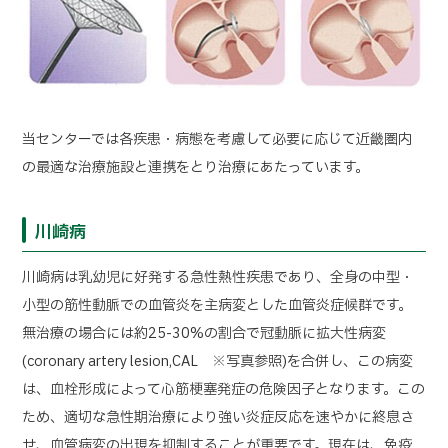
当センターでは各疾患・病態を考慮して必要に応じて近畿圏内
の最適な治療施設と連携をとり治療にあたっています。
川崎病
川崎病は乳幼児に好発する急性熱性疾患であり、全身の中型・
小型の筋性動脈での血管炎を主病変とした血管炎症候群です。
無治療の場合には約25-30%の割合で冠動脈に拡大性病変
(coronary artery lesion,CAL ※写真参照)を合併し、この病変
は、血栓形成によって心筋梗塞発症の危険因子となります。この
ため、適切な急性期治療により強い炎症反応を速やかに終息さ
せ、血管病変の出現を抑制することが重要です。現在は、免疫