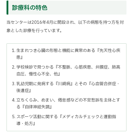
診療科の特色
当センターは2016年4月に開設され、以下の病態を持つ方を対
象とした診療を行っています。
生まれつき心臓の形態と機能に異常のある『先天性心疾
患』
学校検診で見つかる
『不整脈、心筋疾患、弁膜症、肺高
血圧、慢性心不全、他』
乳幼児期に発病する『川崎病』とその『心血管合併症・
後遺症』
立ちくらみ、めまい、倦怠感などの不定愁訴を主体とす
る
『自律神経失調』
スポーツ活動に関する『メディカルチェックと運動指
導・処方』