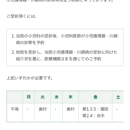
小児循環器・川崎病の診察は
完全予約制
となっております。
ご受診頂くには、
当院の小児科の受診後、小児科医師が小児循環器・川崎
病の診察を予約
他院を受診し、当院小児循環器・川崎病の受診に向けた
紹介状を基に、医療機関さまを通じてのご予約
上記いずれかが必要です。
月
火
水
木
金
土
午後
-
奥村
-
奥村
第1.3.5：濱岡
-
第2.4：赤木