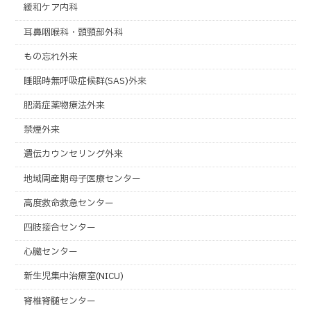
緩和ケア内科
耳鼻咽喉科・頭頸部外科
もの忘れ外来
睡眠時無呼吸症候群(SAS)外来
肥満症薬物療法外来
禁煙外来
遺伝カウンセリング外来
地域周産期母子医療センター
高度救命救急センター
四肢接合センター
心臓センター
新生児集中治療室(NICU)
脊椎脊髄センター