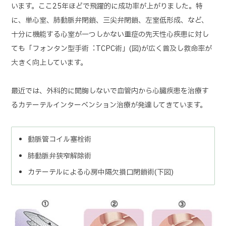
います。ここ25年ほどで飛躍的に成功率が上がりました。特
に、単心室、肺動脈弁閉鎖、三尖弁閉鎖、左室低形成、など、
十分に機能する心室が一つしかない重症の先天性心疾患に対し
ても「フォンタン型手術︓TCPC術」(図)が広く普及し救命率が
大きく向上しています。
最近では、外科的に開胸しないで血管内から心臓疾患を治療す
るカテーテルインターベンション治療が発達してきています。
動脈管コイル塞栓術
肺動脈弁狭窄解除術
カテーテルによる心房中隔欠損口閉鎖術(下図)