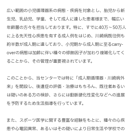
広い範囲の小児循環器系の病態・疾病を対象とし、胎児から新
生児、乳幼児、学童、そして成人に達した患者様まで、幅広い
年齢層の方々を担当しております。特に、すでに40万～50万人
に上る先天性心疾患を有する成人例をはじめ、川崎病既往例も
約半数が成人期に達しており、小児期から成人期に至るcarry-
overの病態は加齢に伴い種々の修飾因子が加わり複雑化してく
ることから、その管理が重要視されています。
このことから、当センターでは特に「成人期循環器・川崎病外
来」を開設し、後遺症の評価・治療はもちろん、既往者あるい
は疑いのある方の検診、さらには動脈硬化性変化などへの進展
を予防するため生活指導を行っています。
また、スポーツ医学に関する豊富な経験をもとに、種々の心疾
患や心電図異常、あるいはその疑いにより日常生活や学校での