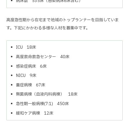
病床数 535床（感染病床6床含む）
高度急性期から在宅まで地域のトップランナーを目指していま
す。
下記にかかわる多様な人材を募集中です。
ICU 18床
高度救命救急センター 40床
感染症病床 6床
NICU 9床
重症病棟 67床
無菌病棟（血液内科病棟） 18床
急性期一般病棟(7:1) 450床
緩和ケア病棟 12床