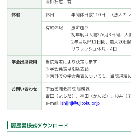
医師社宅：有
休暇
休日
年間休日数110日 （法人カレン
有給休暇
法定通り
初年度は入職3か月3日間、入職か
2年目以降11日間、最大20日間
リフレッシュ休暇：4日
学会出席費用
当院規定により決定します
※学会発表は別途支給
※海外での学会発表についても、当院規定によ
お問い合わせ
宇治徳洲会病院 総務課
吉田（よしだ）、神田（かんだ）、杉井（すぎ
e-mail:
ishijinji@ujitoku.or.jp
履歴書様式ダウンロード