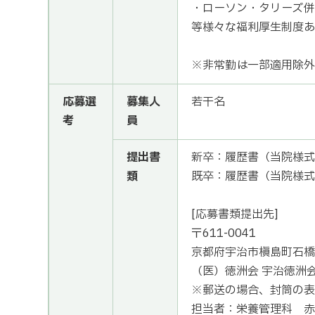
・ローソン・タリーズ併
等様々な福利厚生制度あ
※非常勤は一部適用除外
応募選
募集人
若干名
考
員
提出書
新卒：履歴書（当院様式
類
既卒：履歴書（当院様式
[応募書類提出先]
〒611-0041
京都府宇治市槇島町石橋
（医）徳洲会 宇治徳洲会
※郵送の場合、封筒の表
担当者：栄養管理科 赤