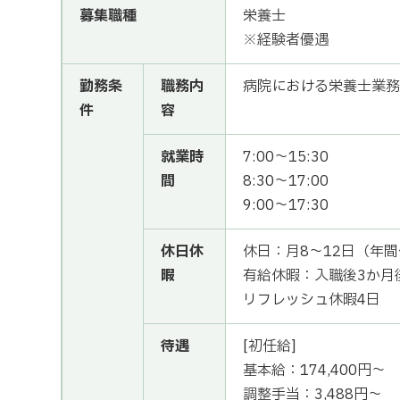
募集職種
栄養士
※経験者優遇
勤務条
職務内
病院における栄養士業務
件
容
就業時
7:00～15:30
間
8:30～17:00
9:00～17:30
休日休
休日：月8～12日（年間
暇
有給休暇：入職後3か月後
リフレッシュ休暇4日
待遇
[初任給]
基本給：174,400円～
調整手当：3,488円～