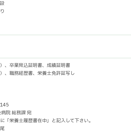
設
り
）、卒業見込証明書、成績証明書
）、職務経歴書、栄養士免許証写し
145
病院 総務課 宛
に「栄養士履歴書在中」と記入して下さい。
尾