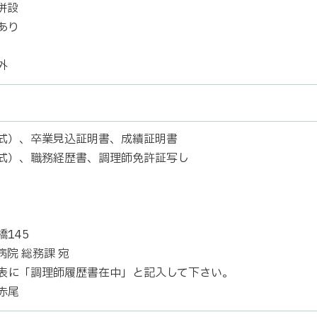
併設
あり
外
式）、卒業見込証明書、成績証明書
式）、職務経歴書、調理師免許証写し
145
病院 総務課 宛
表に「調理師履歴書在中」と記入して下さい。
赤尾