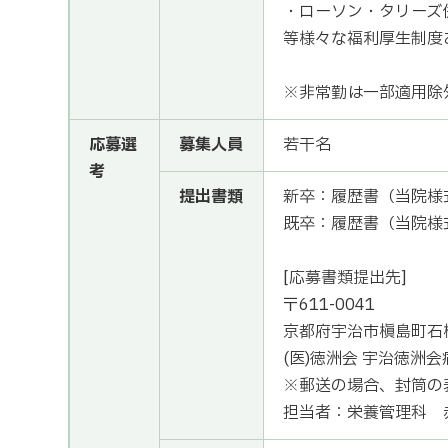
・ローソン・タリーズ
等様々な福利厚生制度
※非常勤は一部適用除
応募選
募集人員
若干名
考
提出書類
新卒：履歴書（当院様
既卒：履歴書（当院様
[応募書類提出先]
〒611-0041
京都府宇治市槇島町石橋
(医)徳洲会 宇治徳洲会
※郵送の場合、封筒の
担当者：栄養管理科 