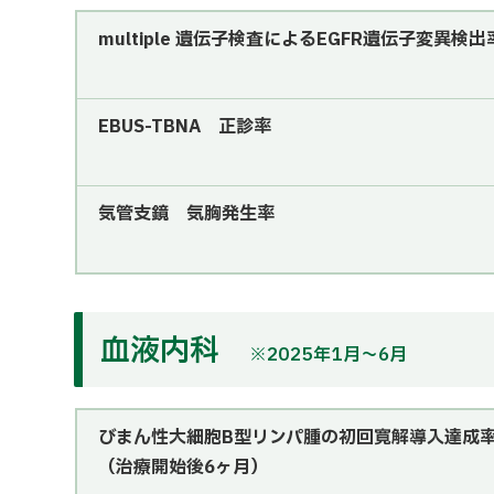
multiple 遺伝子検査によるEGFR遺伝子変異検出
EBUS-TBNA 正診率
気管支鏡 気胸発生率
血液内科
※2025年1月～6月
びまん性大細胞B型リンパ腫の初回寛解導入達成
（治療開始後6ヶ月）