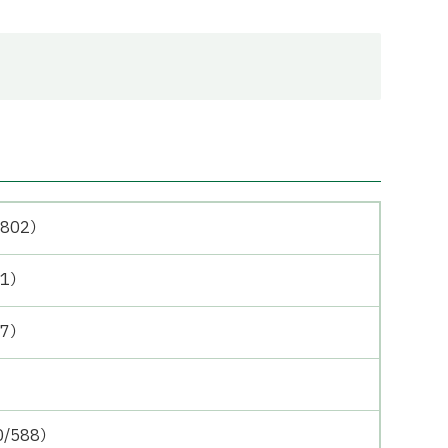
/802）
31）
37）
）
0/588）