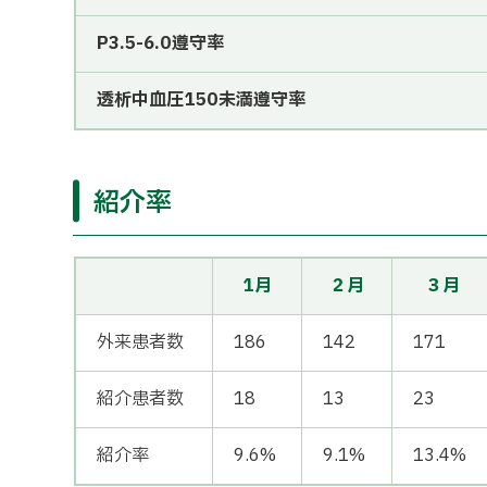
P3.5-6.0遵守率
透析中血圧150未満遵守率
紹介率
1月
２月
３月
外来患者数
186
142
171
紹介患者数
18
13
23
紹介率
9.6%
9.1%
13.4%