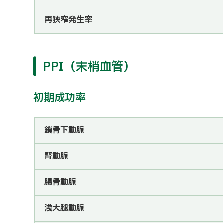
再狭窄発生率
PPI（末梢血管）
初期成功率
鎖骨下動脈
腎動脈
腸骨動脈
浅大腿動脈