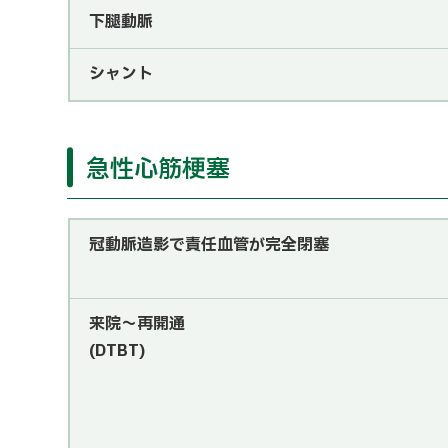
下腿動脈
シャント
急性心筋梗塞
冠動脈造影で責任血管が完全閉塞
来院～再開通
(DTBT)