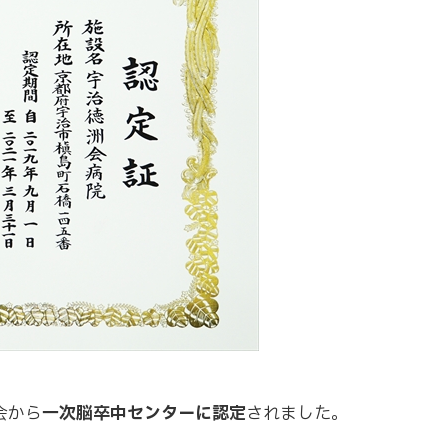
会から
一次脳卒中センターに認定
されました。